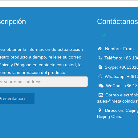
cripción
Contáctanos
Nombre: Frank
ea obtener la información de actualización
estro producto a tiempo, rellene su correo
Teléfono: +86 1
rónico y Póngase en contacto con usted, le
Skype:
+861381
remos la información del producto..
Whatsapp:
+861
WeChat: +86 13
Correo electróni
Presentación
sales@metalcoindus
Dirección: Cuijing
Beijing China