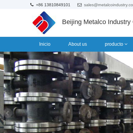
+86 13810849101
sales@metalcoindustry.c
Beijing Metalco Industry
Inicio
About us
producto