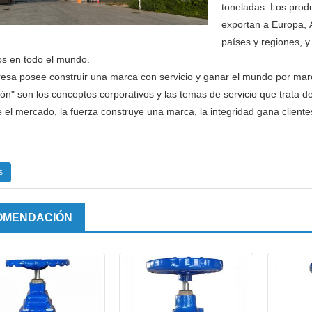
toneladas. Los prod
exportan a Europa, Á
países y regiones, y
os en todo el mundo.
sa posee construir una marca con servicio y ganar el mundo por marca"
ón" son los conceptos corporativos y las temas de servicio que trata de
el mercado, la fuerza construye una marca, la integridad gana clientes,
s
OMENDACIÓN