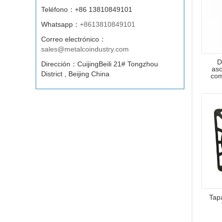
Teléfono：+86 13810849101
Whatsapp：
+8613810849101
Correo electrónico：
sales@metalcoindustry.com
D
Dirección：CuijingBeili 21# Tongzhou
asc
District , Beijing China
com
Tap