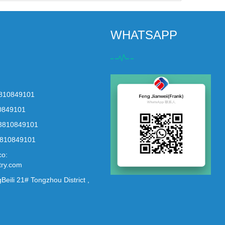
WHATSAPP
3810849101
0849101
3810849101
810849101
co:
try.com
Beili 21# Tongzhou District ,