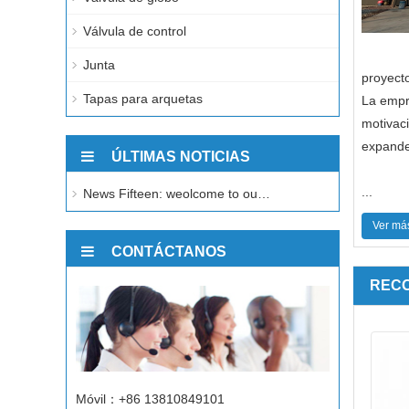
Válvula de control
Junta
proyect
Tapas para arquetas
La empre
motivaci
expande 
ÚLTIMAS NOTICIAS
...
News Fifteen: weolcome to ou…
Ver má
CONTÁCTANOS
REC
Móvil：+86 13810849101